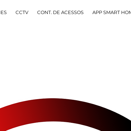
MES
CCTV
CONT. DE ACESSOS
APP SMART HO