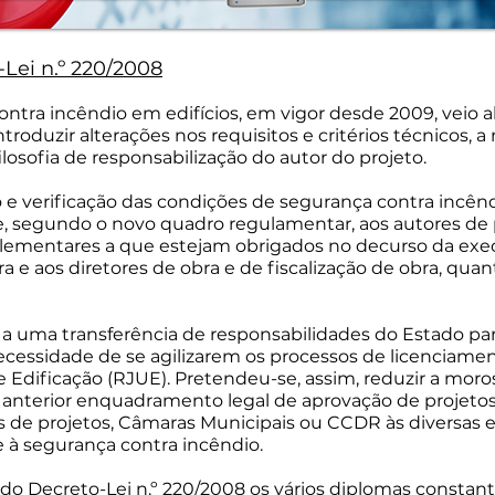
ei n.º 220/2008
ntra incêndio em edifícios, em vigor desde 2009, veio a
ntroduzir alterações nos requisitos e critérios técnicos,
losofia de responsabilização do autor do projeto.
o e verificação das condições de segurança contra incênd
e, segundo o novo quadro regulamentar, aos autores de 
ementares a que estejam obrigados no decurso da exec
a e aos diretores de obra e de fiscalização de obra, qu
 a uma transferência de responsabilidades do Estado par
 necessidade de se agilizarem os processos de licenciame
 Edificação (RJUE). Pretendeu-se, assim, reduzir a mor
no anterior enquadramento legal de aprovação de projetos
s de projetos, Câmaras Municipais ou CCDR às diversas e
 à segurança contra incêndio.
 do Decreto-Lei n.º 220/2008 os vários diplomas constan