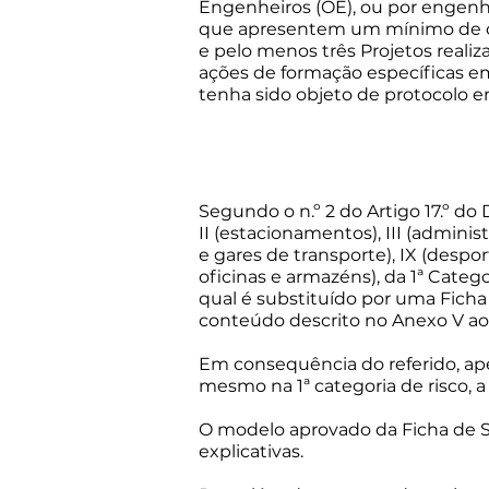
Engenheiros (OE), ou por engenhe
que apresentem um mínimo de cin
e pelo menos três Projetos reali
ações de formação específicas em
tenha sido objeto de protocolo en
Segundo o n.º 2 do Artigo 17.º do 
II (estacionamentos), III (administ
e gares de transporte), IX (desporti
oficinas e armazéns), da 1ª Categ
qual é substituído por uma Fich
conteúdo descrito no Anexo V ao 
Em consequência do referido, apena
mesmo na 1ª categoria de risco, a
O modelo aprovado da Ficha de S
explicativas.