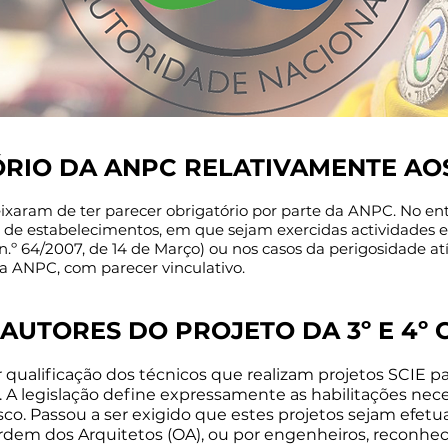
IO DA ANPC RELATIVAMENTE AOS 
eixaram de ter parecer obrigatório por parte da ANPC. No ent
 de estabelecimentos, em que sejam exercidas actividades e
º 64/2007, de 14 de Março) ou nos casos da perigosidade atíp
ANPC, com parecer vinculativo.​​​​
UTORES DO PROJETO DA 3º E 4º C
 qualificação dos técnicos que realizam projetos SCIE par
. A legislação define expressamente as habilitações nece
risco. Passou a ser exigido que estes projetos sejam efe
Ordem dos Arquitetos (OA), ou por engenheiros, reconhe