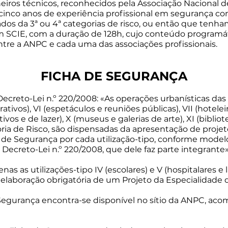
iros técnicos, reconhecidos pela Associação Nacional d
co anos de experiência profissional em segurança contr
zados da 3ª ou 4ª categorias de risco, ou então que te
 SCIE, com a duração de 128h, cujo conteúdo programáti
tre a ANPC e cada uma das associações profissionais.​​​
FICHA DE SEGURANÇA
Decreto-Lei n.º 220/2008: «As operações urbanísticas das u
rativos), VI (espetáculos e reuniões públicas), VII (hotelei
vos e de lazer), X (museus e galerias de arte), XI (bibliote
oria de Risco, são dispensadas da apresentação de projet
a de Segurança por cada utilização-tipo, conforme mode
Decreto-Lei n.º 220/2008, que dele faz parte integrante»
s as utilizações-tipo IV (escolares) e V (hospitalares e 
 elaboração obrigatória de um Projeto da Especialidade 
egurança encontra-se disponível no sítio da ANPC, aco