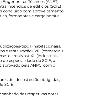
e Engenheiros Técnicos (ANET),
a incêndios de edifícios (SCIE)
nham concluído com aproveitamento
co, formadores e carga horária,
tilizações-tipo I (habitacionais),
ros e restauração), VIII (comerciais
cas e arquivos), XII (industriais,
o de especialidade de SCIE, o
lo aprovado pela ANPC, com o
.
lares de idosos) estão obrigadas,
de SCIE.
mpanhado das respetivas notas