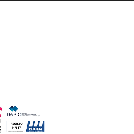
ada para a rede movel nacional
ada de valor acrescentado
chamada para a rede fixa nacional
ares de Pinho, nº41