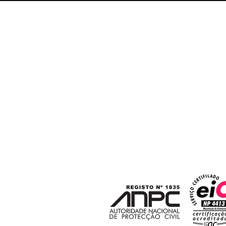
Telem: (+351) 968 040 132
cham
Telef: (+351) 256 463 359
cham
Email:
geral@prevalta.pt
Rua Comendador Arlindo So
3730-404,
Vale de Cambra