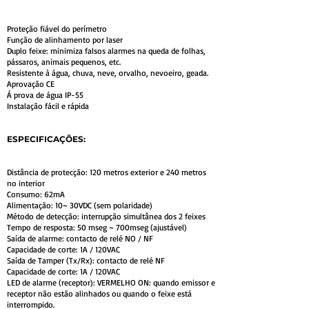
Proteção fiável do perímetro
Função de alinhamento por laser
Duplo feixe: minimiza falsos alarmes na queda de folhas,
pássaros, animais pequenos, etc.
Resistente à água, chuva, neve, orvalho, nevoeiro, geada.
Aprovação CE
Á prova de água IP-55
Instalação fácil e rápida
ESPECIFICAÇÕES:
Distância de protecção: 120 metros exterior e 240 metros
no interior
Consumo: 62mA
Alimentação: 10~ 30VDC (sem polaridade)
Método de detecção: interrupção simultânea dos 2 feixes
Tempo de resposta: 50 mseg ~ 700mseg (ajustável)
Saída de alarme: contacto de relé NO / NF
Capacidade de corte: 1A / 120VAC
Saída de Tamper (Tx/Rx): contacto de relé NF
Capacidade de corte: 1A / 120VAC
LED de alarme (receptor): VERMELHO ON: quando emissor e
receptor não estão alinhados ou quando o feixe está
interrompido.