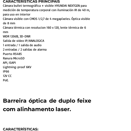
CARACTERÍSTICAS PRINCIPAIS
Cámara bullet termográfica + visible HYUNDAI NEXTGEN para
medición de temperatura corporal con iluminación IR de 40 m,
para uso en interior
Cámara visible con CMOS 1/2,7 de 4 megapíxeles. Óptica visible
de 8 mm
Cámara térmica con resolucion 160 x 120, lente térmica de 6
mm
WDR 120dB, 3D-DNR
Salida de video IP/ANALOGICA
1 entrada / 1 salida de audio
2 entradas / 2 salidas de alarma
Puerto RS485
Ranura MicroSD
API, ISAPI
Lightning-proof 6KV
IP66
12V CC
PoE.
Barreira óptica de duplo feixe
com alinhamento laser.
CARACTERÍSTICAS: