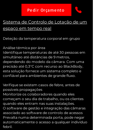
Pedir Orçamento
Sistema de Controlo de Lotação de um
espaço em tempo real
Deteção da temperatura corporal em grupo
Análise térmica por área
Identifique temperaturas de até 30 pessoas em
simultâneo até distâncias de 9 metros,
dependendo do modelo da câmara. Com uma
precisão até 0,3°C com recurso ao BlackBody,
esta solução fornece um sistema completo e
confiável para ambientes de grande fluxo.
Verifique se existem casos de febre, antes de
possíveis propagações
Monitorize os colaboradores quando eles
começam o seu dia de trabalho, ou os clientes
quando eles entram nas suas instalações.
O software de gestão e integração das câmaras
associado ao software de controlo de acessos
Prevalta numa determinada porta, pode negar
automaticamente o acesso a qualquer indivíduo
febril.